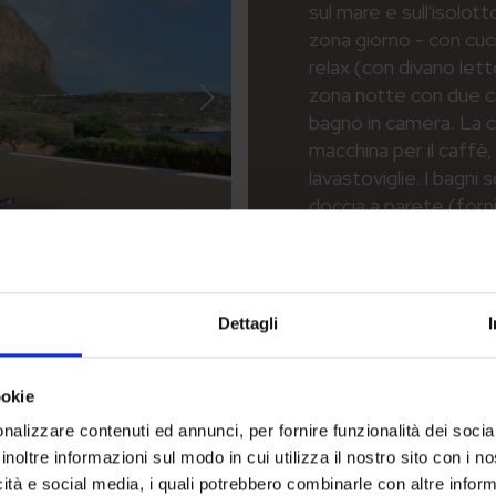
sul mare e sull'isolot
zona giorno - con cuc
relax (con divano let
zona notte con due c
bagno in camera. La cu
macchina per il caffè,
lavastoviglie. I bagni
doccia a parete (fornit
Dettagli
ookie
Vista Mare
nalizzare contenuti ed annunci, per fornire funzionalità dei socia
inoltre informazioni sul modo in cui utilizza il nostro sito con i 
icità e social media, i quali potrebbero combinarle con altre inform