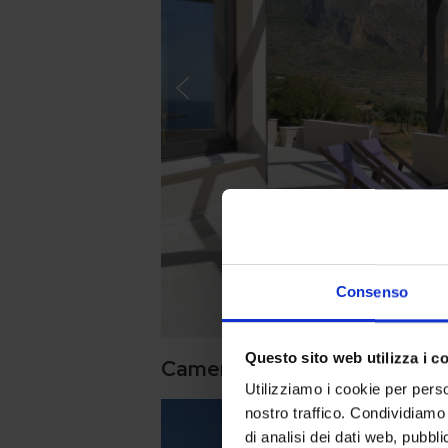
Consenso
Questo sito web utilizza i c
Camera Deluxe con Veranda 
Utilizziamo i cookie per perso
nostro traffico. Condividiamo 
di analisi dei dati web, pubbl