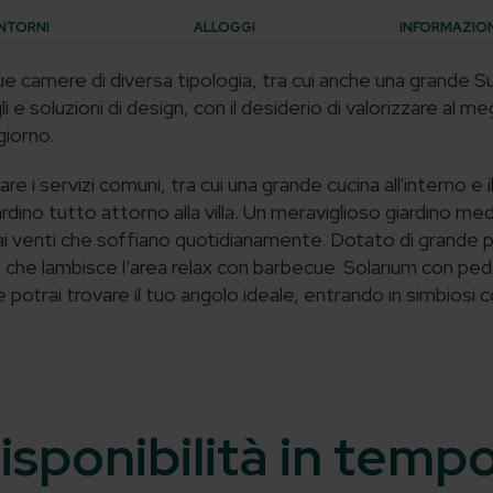
NTORNI
ALLOGGI
INFORMAZIONI
e camere di diversa tipologia, tra cui anche una grande S
e soluzioni di design, con il desiderio di valorizzare al me
giorno.
are i servizi comuni, tra cui una grande cucina all'interno e 
rdino tutto attorno alla villa.
Un meraviglioso giardino med
i venti che soffiano quotidianamente. Dotato di grande prat
o che lambisce l’area relax con barbecue. Solarium con pe
ve potrai trovare il tuo angolo ideale, entrando in simbiosi 
isponibilità in temp