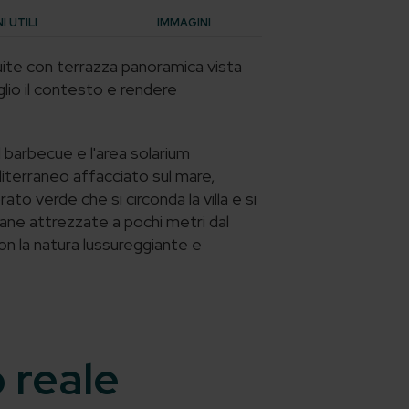
 UTILI
IMMAGINI
uite con terrazza panoramica vista
glio il contesto e rendere
il barbecue e l'area solarium
iterraneo affacciato sul mare,
o verde che si circonda la villa e si
dane attrezzate a pochi metri dal
con la natura lussureggiante e
o reale