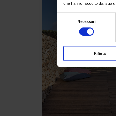
che hanno raccolto dal suo uti
Selezione
Necessari
del
consenso
Rifiuta