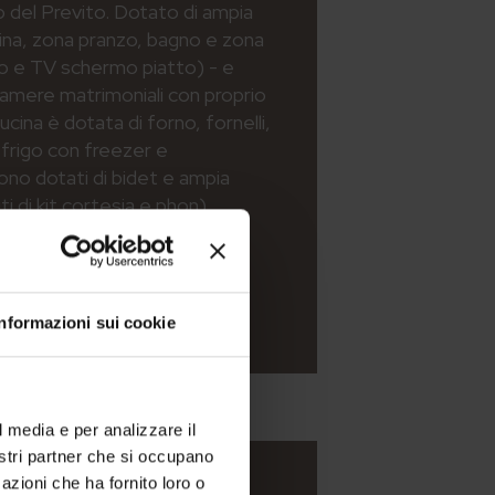
to del Previto. Dotato di ampia
ina, zona pranzo, bagno e zona
to e TV schermo piatto) - e
amere matrimoniali con proprio
cina è dotata di forno, fornelli,
 frigo con freezer e
 sono dotati di bidet e ampia
i di kit cortesia e phon).
Informazioni sui cookie
l media e per analizzare il
nostri partner che si occupano
azioni che ha fornito loro o