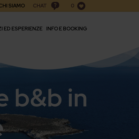
CHAT
CHI SIAMO
0
ZI ED ESPERIENZE
INFO E BOOKING
e b&b in
e