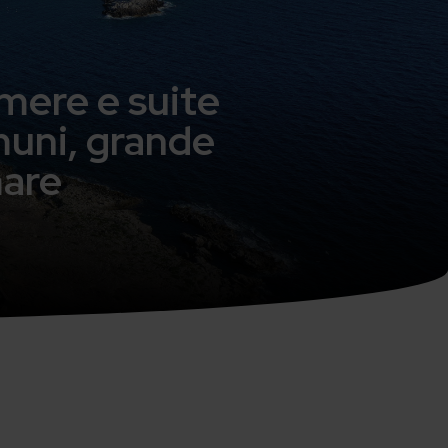
amere e suite
omuni, grande
mare