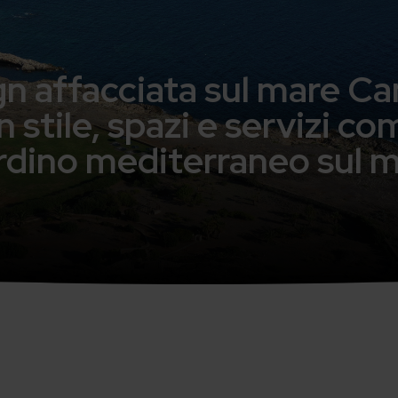
ign affacciata sul mare C
 stile, spazi e servizi c
rdino mediterraneo sul 