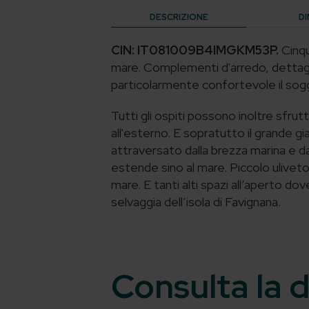
DESCRIZIONE
DI
CIN: IT081009B4IMGKM53P.
Cinqu
mare. Complementi d'arredo, dettagli 
particolarmente confortevole il sog
Tutti gli ospiti possono inoltre sfrutt
all'esterno. E sopratutto il grande gia
attraversato dalla brezza marina e da
estende sino al mare. Piccolo ulivet
mare. E tanti alti spazi all’aperto do
selvaggia dell’isola di Favignana.
Consulta la d