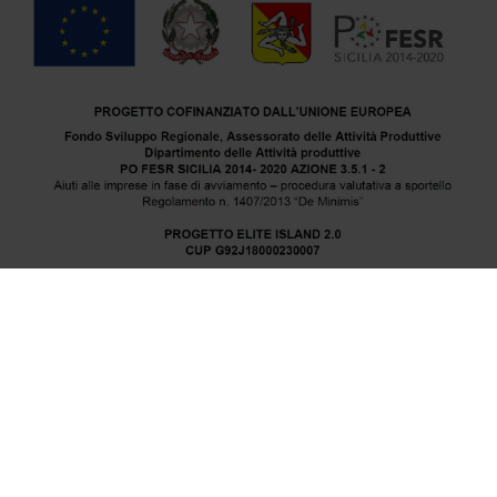
Elite Island srl | sede operativa via Porta Galli, 3 – 91100
Trapani
Tel.: +39 0923 038500 | Fax:+39 0923 038502 | PEC:
eliteisland@pec.it