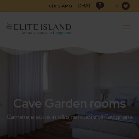
CHAT
CHI SIAMO
0
Togg
navig
Cave Garden rooms
Camere e suite in b&b nel cuore di Favignana