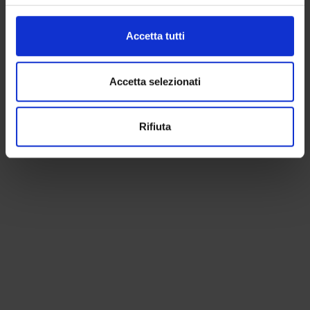
I Castelli di Favignana
Le Spiagge di Favignana
Accetta tutti
Il Tufo, le cave, i giardini ipogei
Favignana archeologica: dalla preistoria ai Romani
Accetta selezionati
Rifiuta
Mappa di Favignana con i nostri suggerimenti