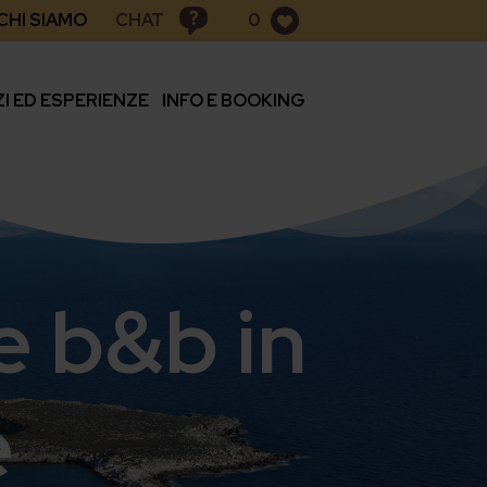
CHAT
CHI SIAMO
0
ZI ED ESPERIENZE
INFO E BOOKING
e b&b in
e