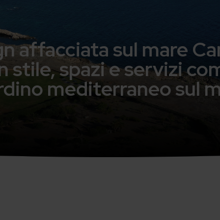
ign affacciata sul mare C
 stile, spazi e servizi c
rdino mediterraneo sul 