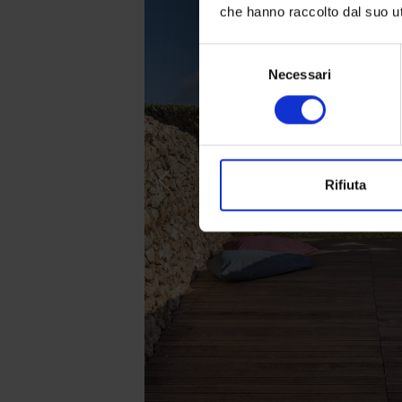
che hanno raccolto dal suo uti
Selezione
Necessari
del
consenso
Rifiuta