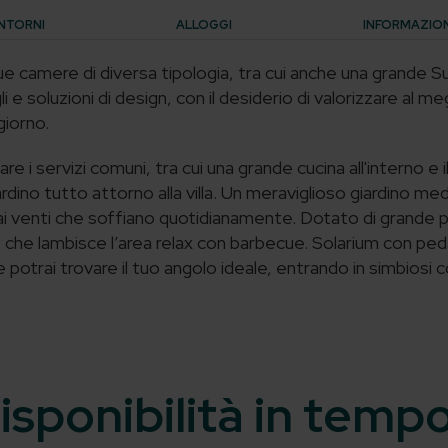
NTORNI
ALLOGGI
INFORMAZIONI
e camere di diversa tipologia, tra cui anche una grande S
e soluzioni di design, con il desiderio di valorizzare al me
giorno.
are i servizi comuni, tra cui una grande cucina all'interno e 
rdino tutto attorno alla villa.
Un meraviglioso giardino med
i venti che soffiano quotidianamente. Dotato di grande prat
o che lambisce l’area relax con barbecue. Solarium con pe
ve potrai trovare il tuo angolo ideale, entrando in simbiosi 
isponibilità in temp