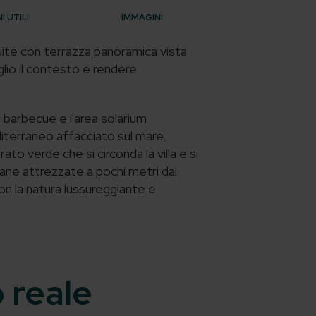
 UTILI
IMMAGINI
uite con terrazza panoramica vista
glio il contesto e rendere
il barbecue e l'area solarium
iterraneo affacciato sul mare,
o verde che si circonda la villa e si
dane attrezzate a pochi metri dal
con la natura lussureggiante e
o reale