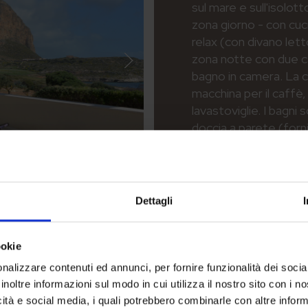
sul mare e sull'isolot
zona giorno - con cuc
relax (con divano let
zona notte con due c
bagno in camera. La cu
macchina per il caffè,
lavastoviglie. I bagni
doccia a parete (fornit
Dettagli
ookie
Vista Mare
nalizzare contenuti ed annunci, per fornire funzionalità dei socia
inoltre informazioni sul modo in cui utilizza il nostro sito con i 
icità e social media, i quali potrebbero combinarle con altre inform