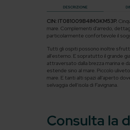
DESCRIZIONE
DI
CIN: IT081009B4IMGKM53P.
Cinqu
mare. Complementi d'arredo, dettagli 
particolarmente confortevole il sog
Tutti gli ospiti possono inoltre sfrutt
all'esterno. E sopratutto il grande gia
attraversato dalla brezza marina e da
estende sino al mare. Piccolo ulivet
mare. E tanti alti spazi all’aperto do
selvaggia dell’isola di Favignana.
Consulta la d