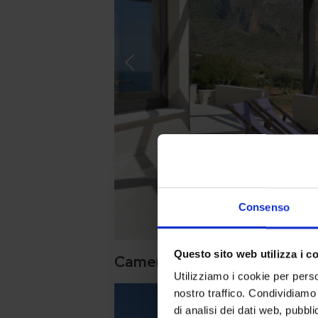
Consenso
Questo sito web utilizza i c
Camera Deluxe con Veranda 
Utilizziamo i cookie per perso
nostro traffico. Condividiamo 
di analisi dei dati web, pubbl