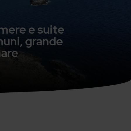
amere e suite
omuni, grande
mare