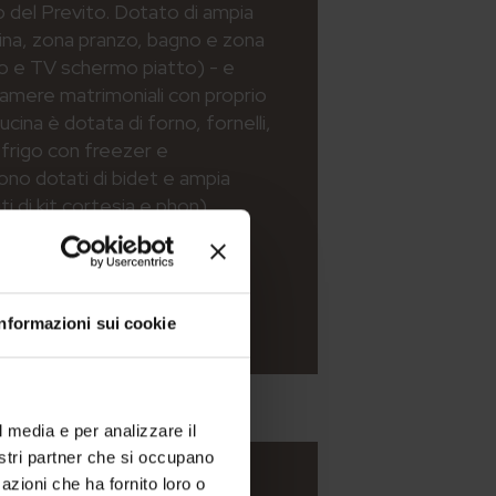
to del Previto. Dotato di ampia
ina, zona pranzo, bagno e zona
to e TV schermo piatto) - e
amere matrimoniali con proprio
cina è dotata di forno, fornelli,
 frigo con freezer e
 sono dotati di bidet e ampia
i di kit cortesia e phon).
Informazioni sui cookie
l media e per analizzare il
nostri partner che si occupano
azioni che ha fornito loro o