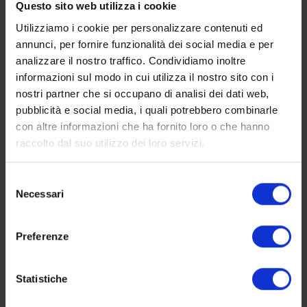
metà degli anni Novanta e di una seconda
Questo sito web utilizza i cookie
campagna più recente, tra il 2007 e il 2008.
Utilizziamo i cookie per personalizzare contenuti ed
Grazie a questi lavori la conoscenza sulla storia
annunci, per fornire funzionalità dei social media e per
di Marèttimo si è arricchita con la scoperta di un
analizzare il nostro traffico. Condividiamo inoltre
altro edificio di culto cristiano, dotato di un
informazioni sul modo in cui utilizza il nostro sito con i
battistero con fonte a immersione, databile tra
nostri partner che si occupano di analisi dei dati web,
il VI e il VII secolo d.C che, molto probabilmente,
pubblicità e social media, i quali potrebbero combinarle
faceva parte di un santuario protobizantino
con altre informazioni che ha fornito loro o che hanno
meta di pellegrinaggio.
raccolto dal suo utilizzo dei loro servizi.
Selezione
Necessari
del
consenso
Preferenze
Statistiche