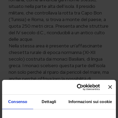
situato nella parte alta dell’isola. Il presidio
militare, che controllava la rotta tra Capo Bon
(Tunisia) e Roma, si trova a monte del paese, a
quota 250 metri circa. Presenta anche strutture
del IV secolo d.C., riconducibili a un antico culto
delle acque.
Nella stessa area è presente un’affascinante
chiesetta rurale di epoca normanna (XI-XII
secolo) costruita dai monaci Basiliani, di lingua
greca. I monaci scelsero questa parte dell’isola
non solo perché al riparo dai pericoli del mare, ma
anche perché offriva loro la possibilità di
utilizzare, come cenobio, l’edificio romano
preesistente. Si ipotizza che la chiesa fosse
dedicata a San Simone.
Consenso
Dettagli
Informazioni sui cookie
L’area, particolarmente suggestiva, è stata
oggetto d’una prima indagine archeologica a