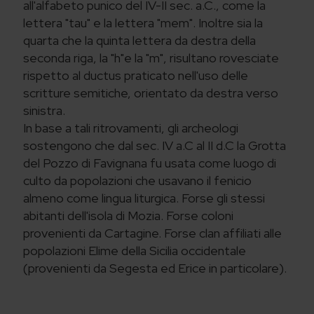
all'alfabeto punico del IV-II sec. a.C., come la
lettera "tau" e la lettera "mem". Inoltre sia la
quarta che la quinta lettera da destra della
seconda riga, la "h"e la "m", risultano rovesciate
rispetto al ductus praticato nell'uso delle
scritture semitiche, orientato da destra verso
sinistra.
In base a tali ritrovamenti, gli archeologi
sostengono che dal sec. IV a.C al II d.C la Grotta
del Pozzo di Favignana fu usata come luogo di
culto da popolazioni che usavano il fenicio
almeno come lingua liturgica. Forse gli stessi
abitanti dell'isola di Mozia. Forse coloni
provenienti da Cartagine. Forse clan affiliati alle
popolazioni Elime della Sicilia occidentale
(provenienti da Segesta ed Erice in particolare).