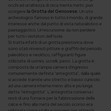
occhi ad un’altezza di circa trenta metri, può
scorgere
la Grotta del Genovese
. Un sito
archeologico famoso in tutto il mondo, di grande
interesse anche dal punto di vista naturalistico e
paesaggistico. Un’escursione da non perdere
per tutti i visitatori dell’isola.
Si tratta infatti di un grotta preistorica dove
sono stati rinvenuti pitture e graffiti del periodo
paleolitico e neolitico, raffiguranti figure
stilizzate di uomini, uccelli, pesci. La grotta è
composta da un'ampia camera d'ingresso
comunemente definita "antegrotta", dalla quale
si accede tramite uno stretto e basso cunicolo
ad una camera interna meno alta e più lunga
detta "retrogrotta". L'antegrotta conserva i
resti di una fornace per la fabbricazione della
calce e fino alla metà del secolo scorso era
utilizzata come stalla e ricovero per attrezzi