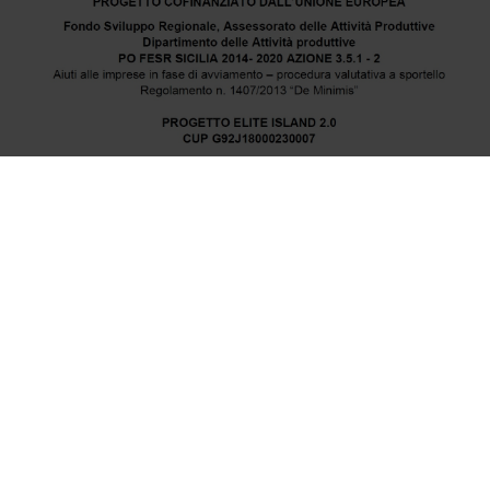
Elite Island srl | sede operativa via Porta Galli, 3 – 91100
Trapani
Tel.: +39 0923 038500 | Fax:+39 0923 038502 | PEC:
eliteisland@pec.it
P.IVA : 02523280812 | REA: TP – 177364 | sede legale via
Aragonesi, 2 – 91100 Trapani
LICENZA D.D.S. n° 823 S. 9/TUR del 20/06/2014 Regione
Sicilia Assessorato del turismo, sport e spettacolo.