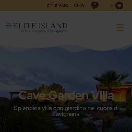
CHAT
CHI SIAMO
0
Togg
navig
Cave Garden Villa
Splendida villa con giardino nel cuore di
Favignana