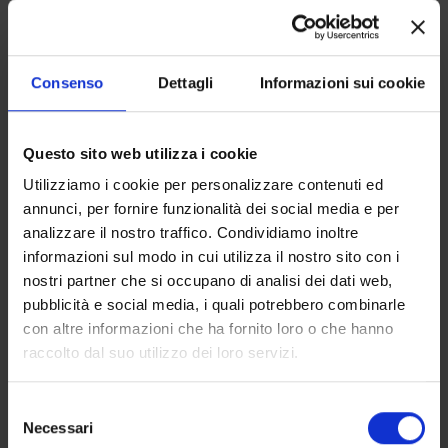
Consenso
Dettagli
Informazioni sui cookie
PER PRENOTARE QUESTA CAMERA
INDICA LE DATE DI CHECKIN E
Questo sito web utilizza i cookie
CHECKOUT.
Utilizziamo i cookie per personalizzare contenuti ed
Ampia camera matrimoniale, arredata in stile
annunci, per fornire funzionalità dei social media e per
coloniale, con tetto con travi a vista, bagno
analizzare il nostro traffico. Condividiamo inoltre
in camera con doccia, TV a schermo piatto,
informazioni sul modo in cui utilizza il nostro sito con i
frigo in camera e climatizzazione
nostri partner che si occupano di analisi dei dati web,
indipendente. Si affaccia su veranda coperta
pubblicità e social media, i quali potrebbero combinarle
con area relax all'aperto adiacente
con altre informazioni che ha fornito loro o che hanno
raccolto dal suo utilizzo dei loro servizi.
Camera Matrimoniale Deluxe
Selezione
Necessari
del