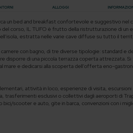
NTORNI
ALLOGGI
INFORMAZIONI
erca un bed and breakfast confortevole e suggestivo nel c
del corso, IL TUFO è frutto della ristrutturazione di un e
ell’isola, estratta nelle varie cave diffuse su tutto il territ
i camere con bagno, di tre diverse tipologie: standard e d
re disporre di una piccola terrazza coperta attrezzata. Si 
al mare e dedicarsi alla scoperta dell’offerta eno-gastro
ementari, attività in loco, esperienze di visita, escursioni 
a, trasferimenti esclusivi o collettivi dagli aeroporti di Tr
 bici/scooter e auto, gite in barca, convenzioni con i miglior