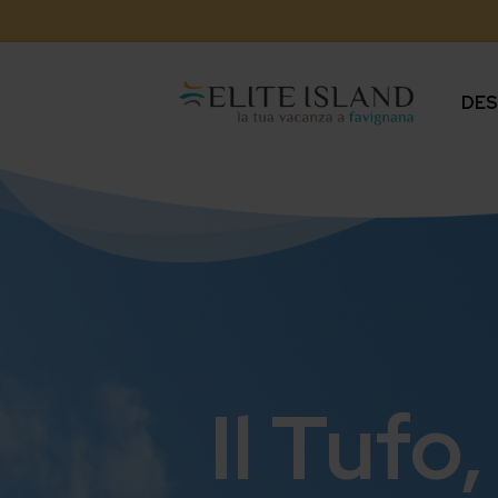
DES
Il Tufo