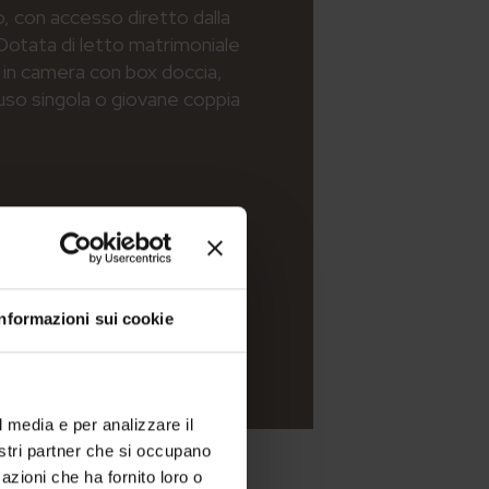
, con accesso diretto dalla
Dotata di letto matrimoniale
 in camera con box doccia,
 uso singola o giovane coppia
Informazioni sui cookie
l media e per analizzare il
nostri partner che si occupano
azioni che ha fornito loro o