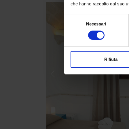
che hanno raccolto dal suo uti
Selezione
Necessari
del
consenso
Rifiuta