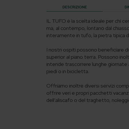
DESCRIZIONE
DI
IL TUFO è la scelta ideale per chi c
ma, al contempo, lontano dal chiasso 
interamente in tufo, la pietra tipica d
I nostri ospiti possono beneficiare d
superior al piano terra. Possono inolt
intende trascorrere lunghe giornate 
piedi o in bicicletta.
Offriamo inoltre diversi servizi compl
offrire veri e propri pacchetti vacanz
dell’aliscafo o del traghetto, noleggio