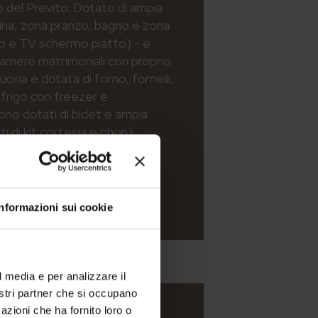
to del Previto. Dotato di ampia
ina, zona pranzo, bagno e zona
to e TV schermo piatto) - e
amere matrimoniali con proprio
cina è dotata di forno, fornelli,
 frigo con freezer e
 sono dotati di bidet e ampia
i di kit cortesia e phon).
Informazioni sui cookie
l media e per analizzare il
nostri partner che si occupano
azioni che ha fornito loro o