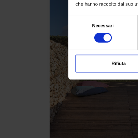
che hanno raccolto dal suo uti
Selezione
Necessari
del
consenso
Rifiuta