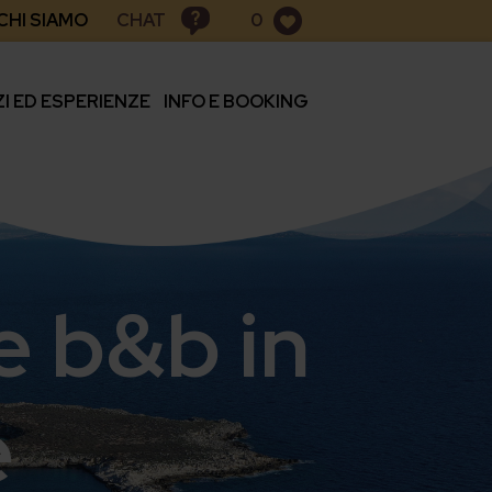
CHAT
CHI SIAMO
0
ZI ED ESPERIENZE
INFO E BOOKING
e b&b in
e