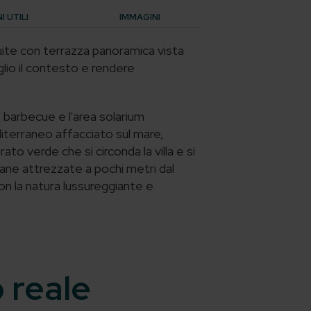
 UTILI
IMMAGINI
uite con terrazza panoramica vista
glio il contesto e rendere
il barbecue e l'area solarium
iterraneo affacciato sul mare,
o verde che si circonda la villa e si
dane attrezzate a pochi metri dal
con la natura lussureggiante e
o reale