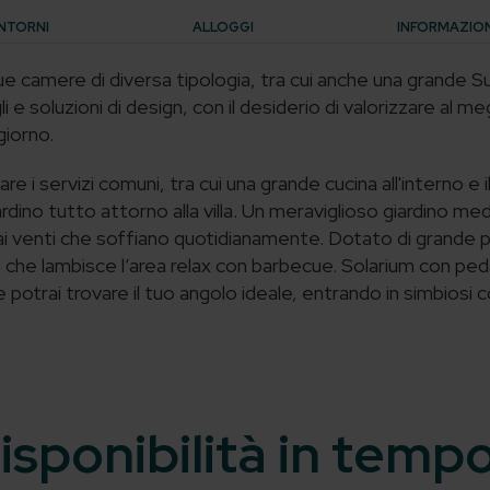
NTORNI
ALLOGGI
INFORMAZIONI
e camere di diversa tipologia, tra cui anche una grande S
e soluzioni di design, con il desiderio di valorizzare al me
giorno.
are i servizi comuni, tra cui una grande cucina all'interno e 
rdino tutto attorno alla villa.
Un meraviglioso giardino med
i venti che soffiano quotidianamente. Dotato di grande prat
o che lambisce l’area relax con barbecue. Solarium con pe
ve potrai trovare il tuo angolo ideale, entrando in simbiosi 
isponibilità in temp