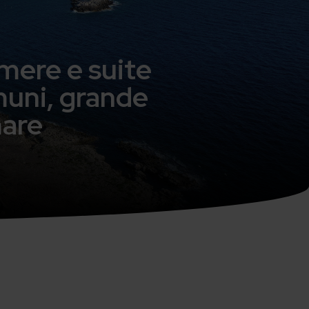
amere e suite
omuni, grande
mare