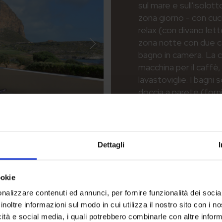
sul mare e sull'isolot
zona giorno - con cuc
relax (con divano let
zona notte con due c
bagno in camera. La cu
macchina per il caffè,
lavastoviglie. I bagni
doccia a parete (fornit
Dettagli
ookie
Vista Mare
nalizzare contenuti ed annunci, per fornire funzionalità dei socia
inoltre informazioni sul modo in cui utilizza il nostro sito con i 
icità e social media, i quali potrebbero combinarle con altre inform