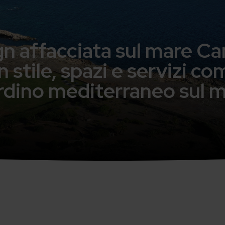
ign affacciata sul mare C
 stile, spazi e servizi c
rdino mediterraneo sul 