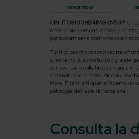
DESCRIZIONE
DI
CIN: IT081009B4IMGKM53P.
Cinqu
mare. Complementi d'arredo, dettagli 
particolarmente confortevole il sog
Tutti gli ospiti possono inoltre sfrutt
all'esterno. E sopratutto il grande gia
attraversato dalla brezza marina e da
estende sino al mare. Piccolo ulivet
mare. E tanti alti spazi all’aperto do
selvaggia dell’isola di Favignana.
Consulta la d