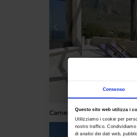
Consenso
Questo sito web utilizza i c
Camera Deluxe con Veranda 
Utilizziamo i cookie per perso
nostro traffico. Condividiamo 
di analisi dei dati web, pubbl